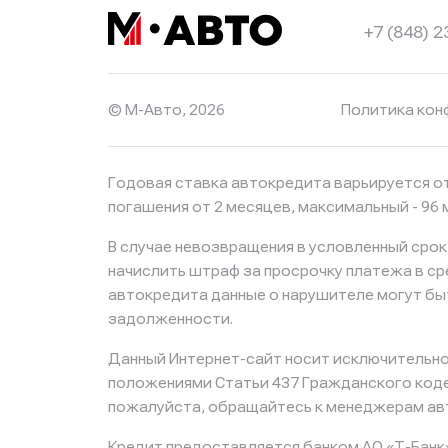
в Т-Банк (Тинькофф)
в Т-Банк (Тинькофф)
+7 (848) 
© М-Авто, 2026
Политика кон
Годовая ставка автокредита варьируется от
погашения от 2 месяцев, максимальный - 9
В случае невозвращения в условленный сро
начислить штраф за просрочку платежа в с
автокредита данные о нарушителе могут бы
задолженности.
Данный Интернет-сайт носит исключительно 
положениями Статьи 437 Гражданского кодек
пожалуйста, обращайтесь к менеджерам ав
Кредит предоставляется банком АО «Т-Банк