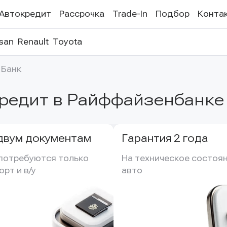
Автокредит
Рассрочка
Trade-In
Подбор
Конта
san
Renault
Toyota
 Банк
кредит в Райффайзенбанке
двум документам
Гарантия 2 года
потребуются только 
На техническое состоян
орт и в/у
авто