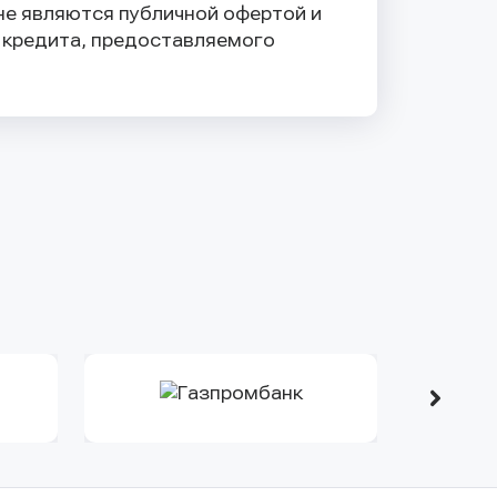
не являются публичной офертой и
й кредита, предоставляемого
Оправить заявку
Оправить заявку
Оп
Оп