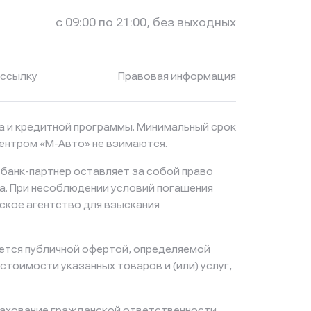
в Газпромбанк
в Газпромбанк
с 09:00 по 21:00, без выходных
ассылку
Правовая информация
ма и кредитной программы. Минимальный срок
центром «М-Авто» не взимаются.
 банк-партнер оставляет за собой право
а. При несоблюдении условий погашения
ское агентство для взыскания
яется публичной офертой, определяемой
тоимости указанных товаров и (или) услуг,
ахование гражданской ответственности