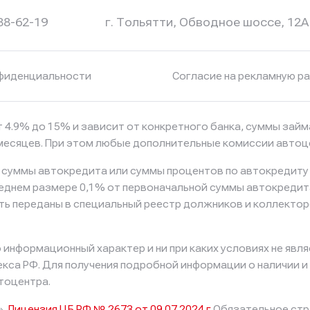
в Альфа-Банк
в Альфа-Банк
в АТБ Банк
в АТБ Банк
238-62-19
г. Тольятти, Обводное шоссе, 12А
фиденциальности
Согласие на рекламную р
 4.9% до 15% и зависит от конкретного банка, суммы зай
6 месяцев. При этом любые дополнительные комиссии авто
к суммы автокредита или суммы процентов по автокредиту
реднем размере 0,1% от первоначальной суммы автокредит
ть переданы в специальный реестр должников и коллектор
информационный характер и ни при каких условиях не явл
са РФ. Для получения подробной информации о наличии и с
тоцентра.
».
Лицензия ЦБ РФ № 2673 от 09.07.2024 г
Обязательное стр