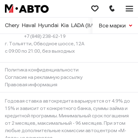
Меню
сайта
Chery
Haval
Hyundai
Kia
LADA (ВАЗ)
Nissan
Renaul
Все марки
+7 (848) 238-62-19
г. Тольятти, Обводное шоссе, 12А
с 09:00 по 21:00, без выходных
Политика конфиденциальности
Согласие на рекламную рассылку
Правовая информация
Годовая ставка автокредита варьируется от 4.9% до
15% и зависит от конкретного банка, суммы займа и
кредитной программы. Минимальный срок погашения
от 2 месяцев, максимальный - 96 месяцев. При этом
любые дополнительные комиссии автоцентром «М-