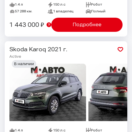
1.4 л
150 л.с
Робот
57 288 км.
1 владелец
Полный
1 443 000 ₽
Подробнее
Skoda Karoq
2021 г.
Active
В наличии
1.4 л
150 л.с
Робот