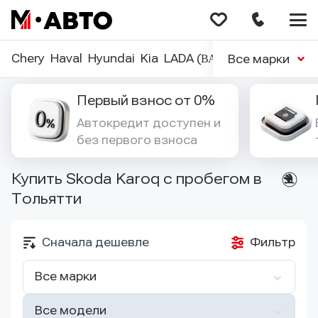
Меню
сайта
Chery
Haval
Hyundai
Kia
LADA (ВАЗ)
Nissan
Renaul
Все марки
Первый взнос от 0%
Автокредит доступен и 
без первого взноса
Купить Skoda Karoq с пробегом в
Тольятти
Сначала дешевле
Фильтр
Все марки
Все модели